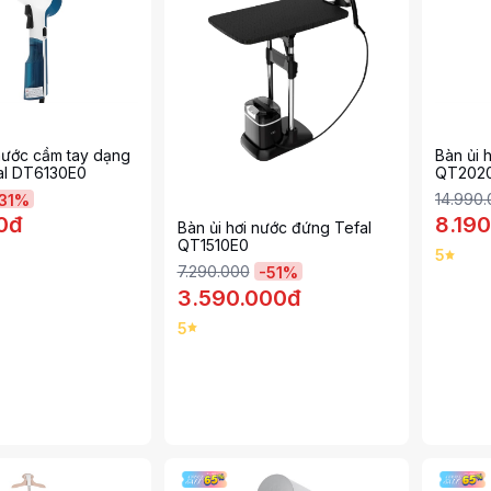
 nước cầm tay dạng
Bàn ủi 
fal DT6130E0
QT202
14.990
31
%
0đ
8.19
Bàn ủi hơi nước đứng Tefal
QT1510E0
5
7.290.000
-
51
%
3.590.000đ
5