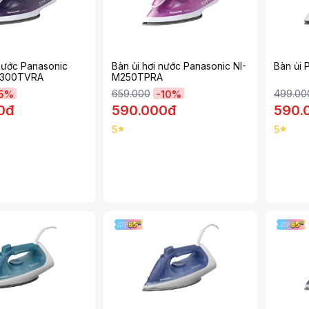
 nước Panasonic
Bàn ủi hơi nước Panasonic NI-
Bàn ủi 
M300TVRA
M250TPRA
659.000
499.00
5
%
-
10
%
0đ
590.000đ
590.
5
5