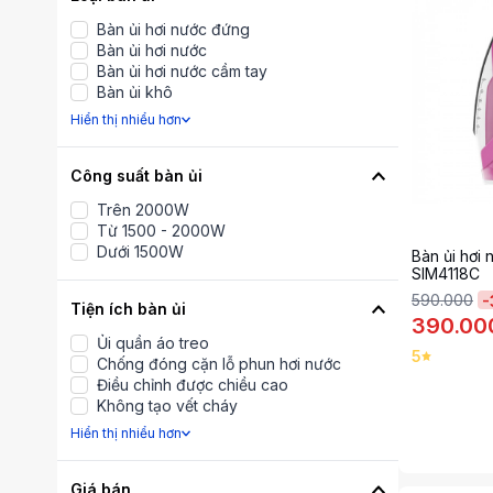
Bàn ủi hơi nước đứng
Bàn ủi hơi nước
Bàn ủi hơi nước cầm tay
Bàn ủi khô
Hiển thị nhiểu hơn
Công suất bàn ủi
Trên 2000W
Từ 1500 - 2000W
Dưới 1500W
Bàn ủi hơi
SIM4118C
590.000
-
Tiện ích bàn ủi
390.00
Ủi quần áo treo
5
Chống đóng cặn lỗ phun hơi nước
Điều chỉnh được chiều cao
Không tạo vết cháy
Hiển thị nhiểu hơn
Giá bán