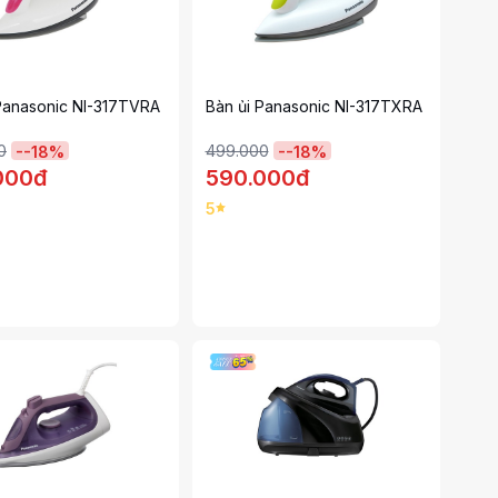
Panasonic NI-317TVRA
Bàn ủi Panasonic NI-317TXRA
0
499.000
-
-18
%
-
-18
%
000đ
590.000đ
5