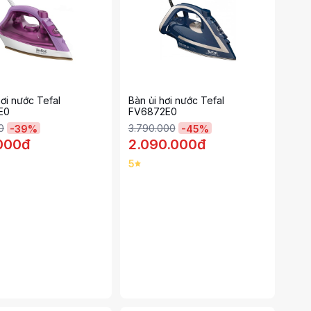
hơi nước Tefal
Bàn ủi hơi nước Tefal
E0
FV6872E0
0
3.790.000
-
39
%
-
45
%
000đ
2.090.000đ
5