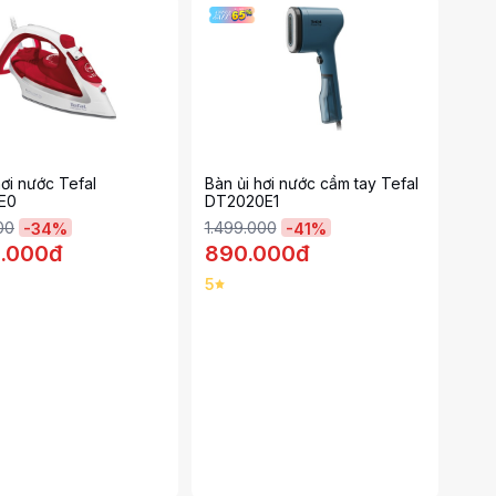
hơi nước Tefal
Bàn ủi hơi nước cầm tay Tefal
E0
DT2020E1
00
1.499.000
-
34
%
-
41
%
0.000đ
890.000đ
5