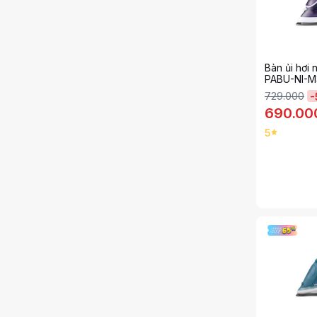
Bàn ủi hơi
PABU-NI-
729.000
-
690.00
5