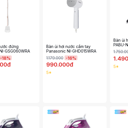
Bàn ủi 
PABU-N
 nước đứng
Bàn ủi hơi nước cầm tay
 NI-GSG060WRA
Panasonic NI-GHD015WRA
1.750.0
1.49
1.179.000
-
18
%
-
16
%
000đ
990.000đ
5
5