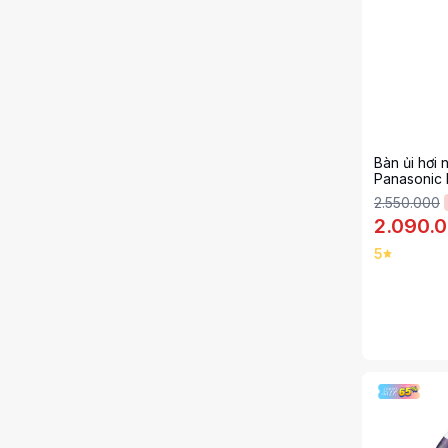
Bàn ủi hơi
Panasonic
2.550.000
2.090.
5