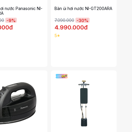
hơi nước Panasonic NI-
Bàn ủi hơi nước NI-GT200ARA
RA
00
7.090.000
-
9
%
-
30
%
000đ
4.990.000đ
5