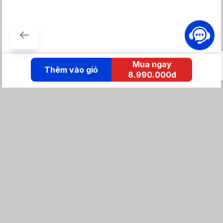
Mua ngay
Thêm vào giỏ
8.990.000đ
KẾT NỐI IZOLA
Tổng đài mua hàng
0869 86 0869
Chăm sóc khách hàng:
Tổng đài hỗ trợ
0904 683 873 - shopee
Email: izolavietnam@gmail.com -
Hotline:
Tra cứu đơn hàng