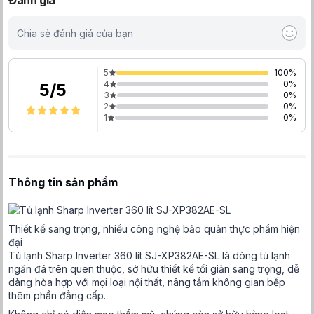
Đánh giá
Chia sẻ đánh giá của bạn
5
100
%
4
0
%
5
/
5
3
0
%
2
0
%
1
0
%
Thông tin sản phẩm
Thiết kế sang trọng, nhiều công nghệ bảo quản thực phẩm hiện
đại
Tủ lạnh Sharp Inverter 360 lít SJ-XP382AE-SL là dòng tủ lạnh
ngăn đá trên quen thuộc, sở hữu thiết kế tối giản sang trọng, dễ
dàng hòa hợp với mọi loại nội thất, nâng tầm không gian bếp
thêm phần đẳng cấp.