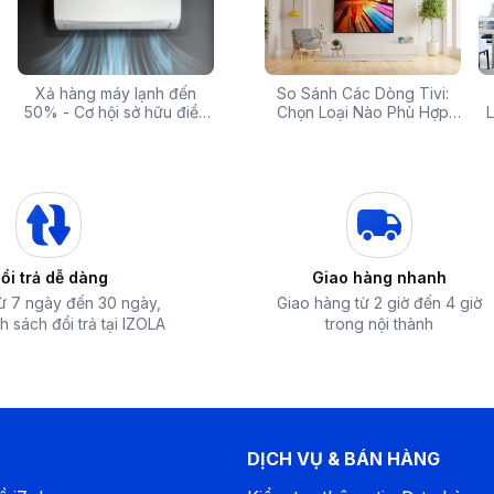
lớn, giúp tăng lưu lượng khí lạnh thổi ra
i từng góc của không gian phòng. Chế độ
 rẻ,
Xả hàng máy lạnh đến
Top 10 máy lọc nước nóng
Săn Sale Khủng: Hàng
So Sánh Các Dòng Tivi:
Tivi 
g tiếp xúc của luồng gió mát đến mọi ngóc
mua
50% - Cơ hội sở hữu điều
lạnh tốt nhất đáng mua
Điện Máy Cao Cấp Giảm
Chọn Loại Nào Phù Hợp
Siêu
L
ại cảm giác tiện nghi, thoải mái nhất cho
hòa chính hãng giá sốc
nhất hiện nay
Giá Đến 50% Tại iZOLA.VN
Nhất?
T
ổi trả dễ dàng
Giao hàng nhanh
từ 7 ngày đến 30 ngày,
Giao hàng từ 2 giờ đến 4 giờ
h sách đổi trả tại IZOLA
trong nội thành
n cao hơn các vật liệu thông thường khác.
DỊCH VỤ & BÁN HÀNG
mạ lớp bảo vệ có hiệu năng chống gỉ và ăn