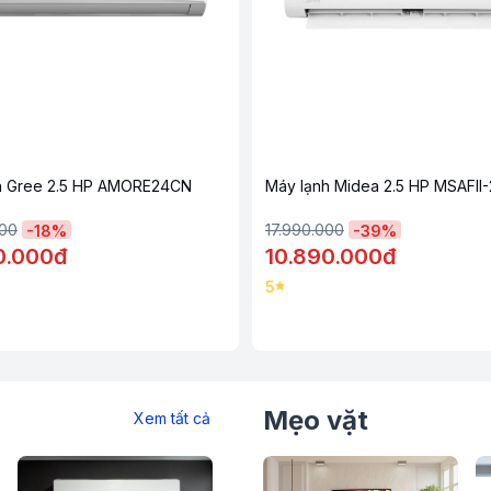
h Gree 2.5 HP AMORE24CN
Máy lạnh Midea 2.5 HP MSAFI
ày sẽ được hiển thị trên màn hình dàn lạnh,
ữa lỗi máy kịp thời.
000
17.990.000
-
18
%
-
39
%
0.000đ
10.890.000đ
5
Mẹo vặt
Xem tất cả