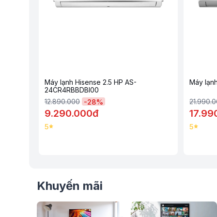
Tự động báo lỗi
TMU
Máy lạnh Hisense 2.5 HP AS-
Máy lạn
Với chức năng này, khi điều hòa phát sinh lỗi, những mã lỗi n
24CR4RBBDBI00
giúp cho người dùng dễ dàng nhận biết, chẩn đoán và sửa ch
12.890.000
21.990.
-
28
%
9.290.000đ
17.99
5
5
Khuyến mãi