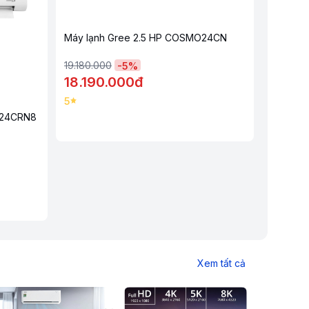
Máy lạnh Gree 2.5 HP COSMO24CN
19.180.000
-
5
%
18.190.000đ
5
I-24CRN8
Xem tất cả