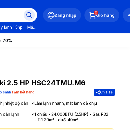
0
Đăng nhập
Giỏ hàng
y lạnh 1.5hp
Máy lạnh LG
Máy lạnh Daikin
Máy lạnh Panasonic
ến 70%
iki 2.5 HP HSC24TMU.M6
o sánh
Tạm hết hàng
Chia sẻ
thị nhiệt độ dàn
Làm lạnh nhanh, mát lạnh dễ chịu
h dàn lạnh
1 chiều - 24.000BTU (2.5HP) - Gas R32
- Từ 30m² - dưới 40m²