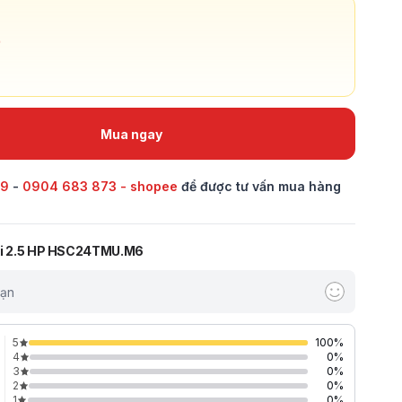
Mua ngay
69
-
0904 683 873 - shopee
để được tư vấn mua hàng
ki 2.5 HP HSC24TMU.M6
bạn
5
100
%
4
0
%
3
0
%
2
0
%
1
0
%