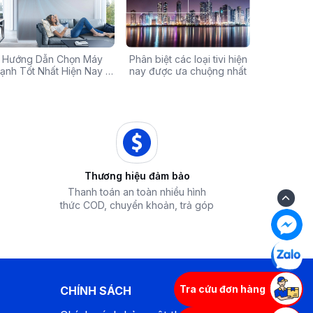
Chính Hãng Giá Rẻ –
Hướng Dẫn Chọn Máy
Tivi sale khủng đến 60%:
Phân biệt các loại tivi hiện
Xả hàng máy 
Các mã báo
 Ưu Đãi Chỉ Có Tại
ạnh Tốt Nhất Hiện Nay –
Cơ hội sở hữu chiếc tivi
nay được ưa chuộng nhất
50% - Cơ hội s
của bếp từ
iêu Chí & Gợi Ý Sản Phẩm
Điện Máy iZola
ước mơ với giá hời
hòa chính hãn
Thương hiệu đảm bảo
Thanh toán an toàn nhiều hình
thức COD, chuyển khoản, trả góp
Tra cứu đơn hàng
CHÍNH SÁCH