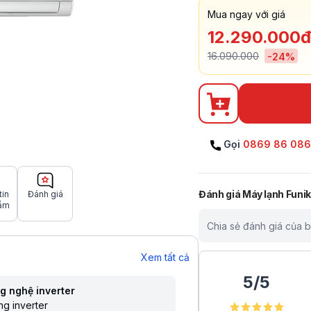
Mua ngay với giá
12.290.000đ
16.090.000
-
24
%
Gọi
0869 86 08
Đánh giá
Máy lạnh Funi
tin
Đánh giá
ẩm
Chia sẻ đánh giá của 
Xem tất cả
5
/
5
g nghệ inverter
g inverter