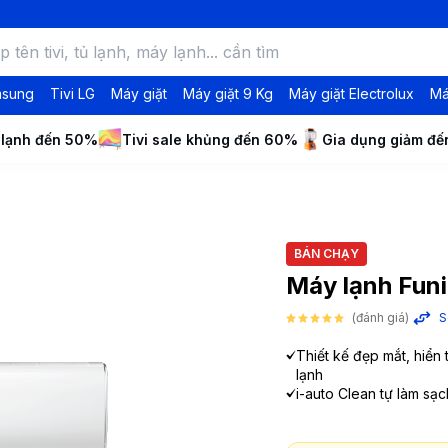
msung
Tivi LG
Máy giặt
Máy giặt 9 Kg
Máy giặt Electrolux
Má
 lạnh đến 50%
Tivi sale khủng đến 60%
Gia dụng giảm đ
BÁN CHẠY
Máy lạnh Fun
(đánh giá)
S
Thiết kế đẹp mắt, hiển 
lạnh
i-auto Clean tự làm sạc