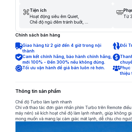
Tiện ích
Phạm
Hoạt động siêu êm Quiet
Từ 3
Chế độ ngủ đêm tránh buốt
Tự khởi động lại khi có điện
Hẹn giờ bật tắt máy
Chính sách bán hàng
Chức năng tự làm sạch
Dàn nóng có lớp phủ chống ăn mòn
Giao hàng từ 2 giờ đến 4 giờ trong nội
Đổi T
Chức năng tự chẩn đoán lỗi
thành
Chức năng khóa an toàn cho trẻ em
Cam kết chính hãng, bảo hành chính hãng,
Thanh
Làm lạnh nhanh trong tích tắc khi mới bật
mới 100% - Đền 300% nếu không đúng.
chuyể
máy
Tối ưu vận hành để giá bán luôn rẻ hơn.
Phục 
thiệu
Thông tin sản phẩm
Chế độ Turbo làm lạnh nhanh
Chỉ với thao tác đơn giản nhấn phím Turbo trên Remote điều
máy nén) sẽ kích hoạt chế độ làm lạnh nhanh, giúp không g
mong muốn và mang lại cảm giác mát lạnh, dễ chịu cho ngườ